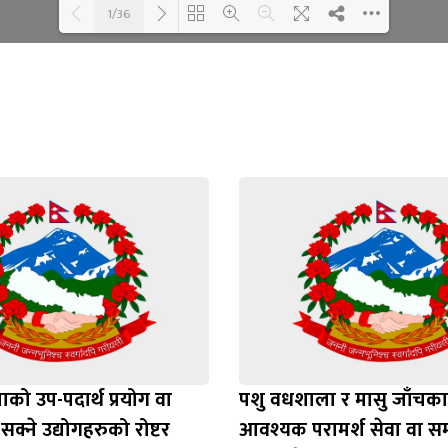
1/36
Loading WEBGL 3D ...
Loading PDF 100% ...
को उप-पदार्थ प्रयोग वा
पशु वधशाला र मासु जाँचक
 सक्ने उद्योगहरुको रोष्टर
आवश्यक परामर्श सेवा वा समाग