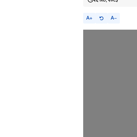
२६ जेठ, २०८३
A
A